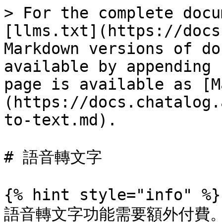
> For the complete docu
[llms.txt](https://docs
Markdown versions of do
available by appending 
page is available as [M
(https://docs.chatalog.
to-text.md).

# 語音轉文字

{% hint style="info" %}

語音轉文字功能需要額外付費