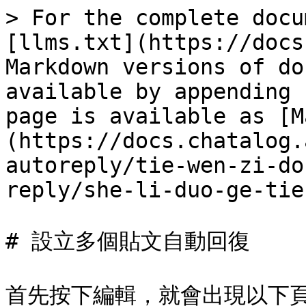
> For the complete docu
[llms.txt](https://docs
Markdown versions of do
available by appending 
page is available as [M
(https://docs.chatalog.
autoreply/tie-wen-zi-do
reply/she-li-duo-ge-tie
# 設立多個貼文自動回復

首先按下編輯，就會出現以下頁