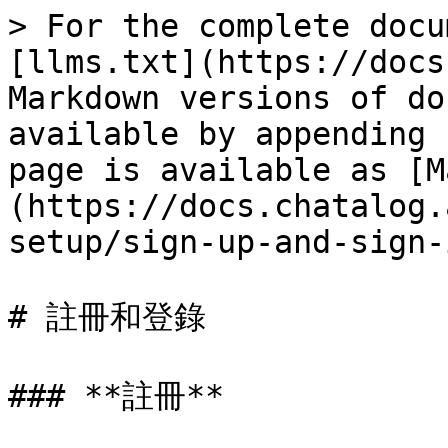
> For the complete docu
[llms.txt](https://docs
Markdown versions of do
available by appending 
page is available as [M
(https://docs.chatalog.
setup/sign-up-and-sign-
# 註冊和登錄

### **註冊**
