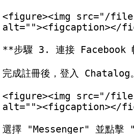
<figure><img src="/file
alt=""><figcaption></fi
**步驟 3. 連接 Facebook 
完成註冊後，登入 Chatalo
<figure><img src="/file
alt=""><figcaption></fi
選擇 "Messenger" 並點擊 