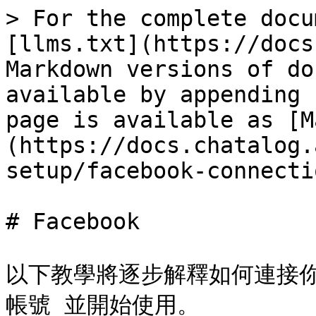
> For the complete docu
[llms.txt](https://docs
Markdown versions of do
available by appending 
page is available as [M
(https://docs.chatalog.
setup/facebook-connecti
# Facebook

以下教學將逐步解釋如何連接你的 F
帳號 並開始使用。
