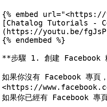
{% embed url="<https://
[Chatalog Tutorials - C
(https://youtu.be/fgJsP
{% endembed %}

**步驟 1. 創建 Facebook
如果你沒有 Facebook 專頁
<https://www.facebook
如果你已經有 Facebook 專