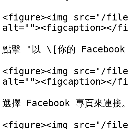
<figure><img src="/file
alt=""><figcaption></fi
點擊 "以 \[你的 Faceboo
<figure><img src="/file
alt=""><figcaption></fi
選擇 Facebook 專頁來連接。
<figure><img src="/file