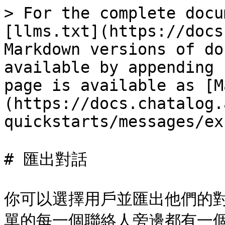
> For the complete docu
[llms.txt](https://docs
Markdown versions of do
available by appending 
page is available as [M
(https://docs.chatalog.
quickstarts/messages/ex
# 匯出對話

你可以選擇用戶並匯出他們的
單的每一個聯絡人旁邊都有一