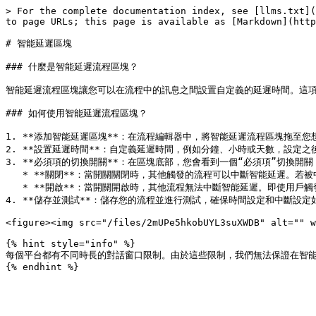
> For the complete documentation index, see [llms.txt](
to page URLs; this page is available as [Markdown](http
# 智能延遲區塊

### 什麼是智能延遲流程區塊？

智能延遲流程區塊讓您可以在流程中的訊息之間設置自定義的延遲時間。這項
### 如何使用智能延遲流程區塊？

1. **添加智能延遲區塊**：在流程編輯器中，將智能延遲流程區塊拖至您
2. **設置延遲時間**：自定義延遲時間，例如分鐘、小時或天數，設定
3. **必須項的切換開關**：在區塊底部，您會看到一個“必須項”切換開關：
   * **關閉**：當開關關閉時，其他觸發的流程可以中斷智能延遲。若被中斷，智能延遲後的區塊將不會發送。

   * **開啟**：當開關開啟時，其他流程無法中斷智能延遲。即使用戶觸發其他流程，智能延遲後的追蹤訊息仍會按計劃發送。

4. **儲存並測試**：儲存您的流程並進行測試，確保時間設定和中斷設定如
<figure><img src="/files/2mUPe5hkobUYL3suXWDB" alt="" w
{% hint style="info" %}

每個平台都有不同時長的對話窗口限制。由於這些限制，我們無法保證在智能