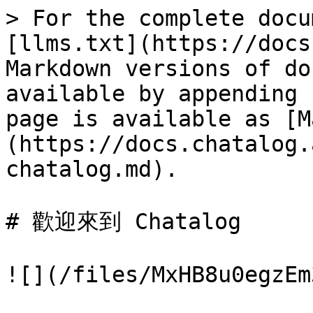
> For the complete docu
[llms.txt](https://docs
Markdown versions of do
available by appending 
page is available as [M
(https://docs.chatalog.
chatalog.md).

# 歡迎來到 Chatalog

![](/files/MxHB8u0egzEm