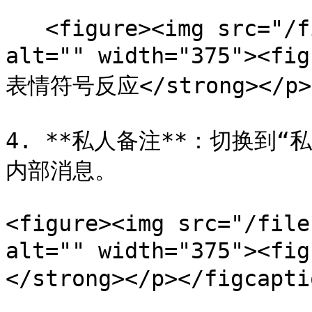
   <figure><img src="/files/SIWP9x9ozQQkfyDcpizu" 
alt="" width="375"><f
表情符号反应</strong></p></
4. **私人备注**：切换到
内部消息。

<figure><img src="/file
alt="" width="375"><f
</strong></p></figcapti