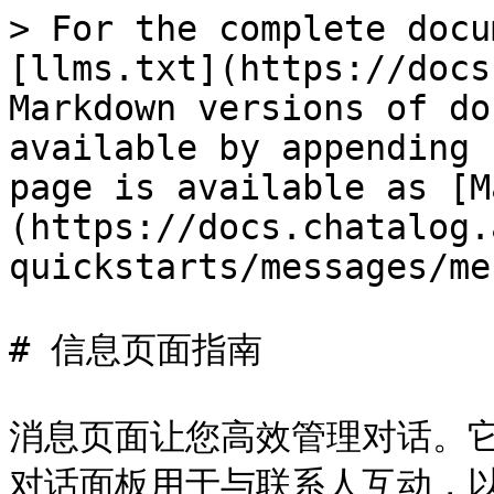
> For the complete docu
[llms.txt](https://docs
Markdown versions of do
available by appending 
page is available as [M
(https://docs.chatalog.
quickstarts/messages/me
# 信息页面指南

消息页面让您高效管理对话。
对话面板用于与联系人互动，以