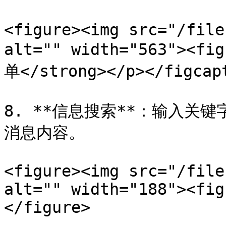
<figure><img src="/file
alt="" width="563"><f
单</strong></p></figcapt
8. **信息搜索**：输入关
消息内容。

<figure><img src="/file
alt="" width="188"><fig
</figure>
