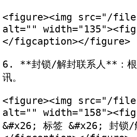
<figure><img src="/file
alt="" width="135"><fi
</figcaption></figure>

6. **封锁/解封联系人**
讯。

<figure><img src="/file
alt="" width="158"><fi
&#x26; 标签 &#x26; 封锁