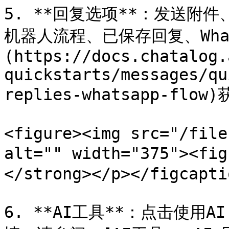
5. **回复选项**：发送附
机器人流程、已保存回复、Wha
(https://docs.chatalog.
quickstarts/messages/qu
replies-whatsapp-flo
<figure><img src="/file
alt="" width="375"><f
</strong></p></figcapti
6. **AI工具**：点击使用