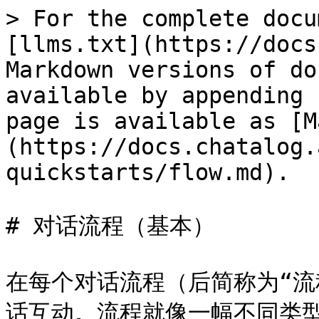
> For the complete docu
[llms.txt](https://docs
Markdown versions of do
available by appending 
page is available as [M
(https://docs.chatalog.
quickstarts/flow.md).

# 对话流程（基本）

在每个对话流程（后简称为“流
话互动。流程就像一幅不同类