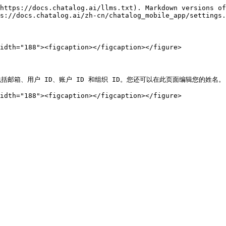
https://docs.chatalog.ai/llms.txt). Markdown versions of
s://docs.chatalog.ai/zh-cn/chatalog_mobile_app/settings.
idth="188"><figcaption></figcaption></figure>

箱、用户 ID、账户 ID 和组织 ID。您还可以在此页面编辑您的姓名。

idth="188"><figcaption></figcaption></figure>
